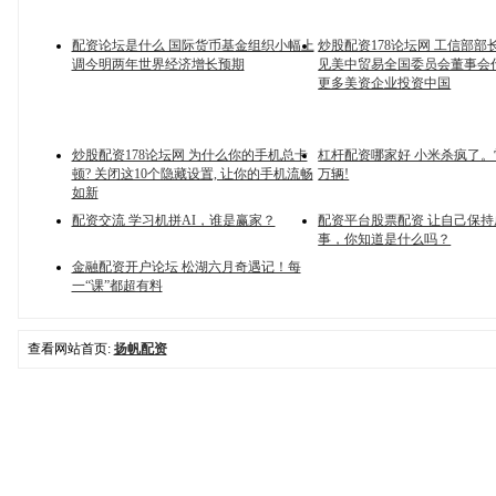
配资论坛是什么 国际货币基金组织小幅上
炒股配资178论坛网 工信部部
调今明两年世界经济增长预期
见美中贸易全国委员会董事会
更多美资企业投资中国
炒股配资178论坛网 为什么你的手机总卡
杠杆配资哪家好 小米杀疯了。
顿? 关闭这10个隐藏设置, 让你的手机流畅
万辆!
如新
配资交流 学习机拼AI，谁是赢家？
配资平台股票配资 让自己保持
事，你知道是什么吗？
金融配资开户论坛 松湖六月奇遇记！每
一“课”都超有料
查看网站首页:
扬帆配资