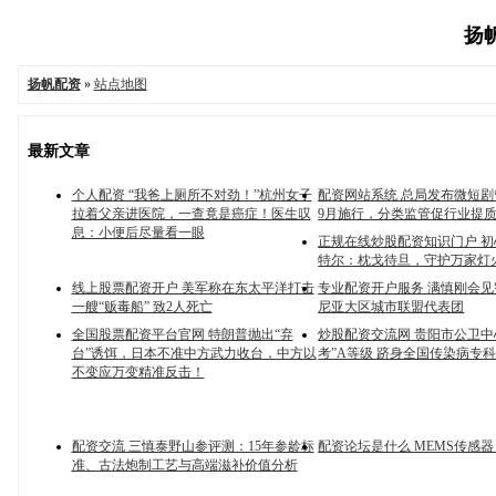
扬帆
扬帆配资
»
站点地图
最新文章
个人配资 “我爸上厕所不对劲！”杭州女子
配资网站系统 总局发布微短
拉着父亲进医院，一查竟是癌症！医生叹
9月施行，分类监管促行业提
息：小便后尽量看一眼
正规在线炒股配资知识门户 
特尔：枕戈待旦，守护万家灯
线上股票配资开户 美军称在东太平洋打击
专业配资开户服务 满慎刚会
一艘“贩毒船” 致2人死亡
尼亚大区城市联盟代表团
全国股票配资平台官网 特朗普抛出“弃
炒股配资交流网 贵阳市公卫中
台”诱饵，日本不准中方武力收台，中方以
考”A等级 跻身全国传染病专
不变应万变精准反击！
配资交流 三慎泰野山参评测：15年参龄标
配资论坛是什么 MEMS传感
准、古法炮制工艺与高端滋补价值分析