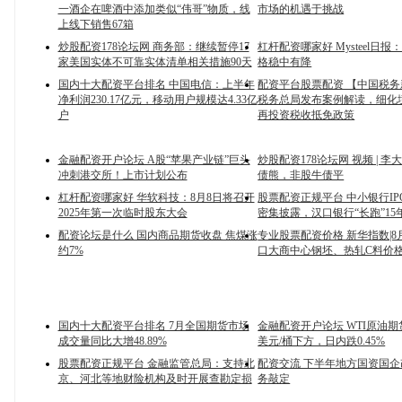
一酒企在啤酒中添加类似“伟哥”物质，线
市场的机遇于挑战
上线下销售67箱
炒股配资178论坛网 商务部：继续暂停17
杠杆配资哪家好 Mysteel日
家美国实体不可靠实体清单相关措施90天
格稳中有降
国内十大配资平台排名 中国电信：上半年
配资平台股票配资 【中国税
净利润230.17亿元，移动用户规模达4.33亿
税务总局发布案例解读，细化
户
再投资税收抵免政策
金融配资开户论坛 A股“苹果产业链”巨头
炒股配资178论坛网 视频 | 
冲刺港交所！上市计划公布
债熊，非股牛债平
杠杆配资哪家好 华软科技：8月8日将召开
股票配资正规平台 中小银行I
2025年第一次临时股东大会
密集披露，汉口银行“长跑”15
配资论坛是什么 国内商品期货收盘 焦煤涨
专业股票配资价格 新华指数|8
约7%
口大商中心钢坯、热轧C料价
国内十大配资平台排名 7月全国期货市场
金融配资开户论坛 WTI原油期
成交量同比大增48.89%
美元/桶下方，日内跌0.45%
股票配资正规平台 金融监管总局：支持北
配资交流 下半年地方国资国
京、河北等地财险机构及时开展查勘定损
务敲定