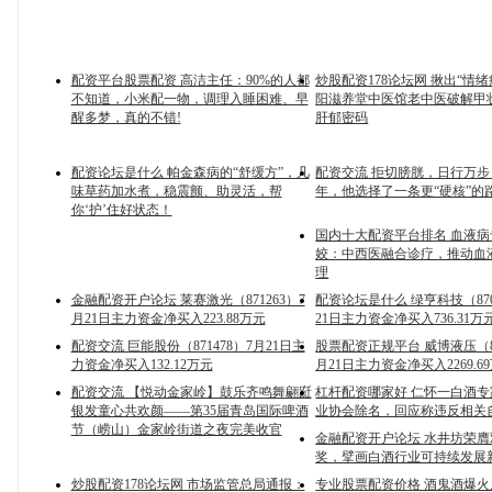
配资平台股票配资 高洁主任：90%的人都
炒股配资178论坛网 揪出“情
不知道，小米配一物，调理入睡困难、早
阳滋养堂中医馆老中医破解甲
醒多梦，真的不错!
肝郁密码
配资论坛是什么 帕金森病的“舒缓方”，几
配资交流 拒切膀胱，日行万
味草药加水煮，稳震颤、助灵活，帮
年，他选择了一条更“硬核”的
你‘护’住好状态！
国内十大配资平台排名 血液
姣：中西医融合诊疗，推动血
理
金融配资开户论坛 莱赛激光（871263）7
配资论坛是什么 绿亨科技（870
月21日主力资金净买入223.88万元
21日主力资金净买入736.31万
配资交流 巨能股份（871478）7月21日主
股票配资正规平台 威博液压（87
力资金净买入132.12万元
月21日主力资金净买入2269.6
配资交流 【悦动金家岭】鼓乐齐鸣舞翩跹
杠杆配资哪家好 仁怀一白酒
银发童心共欢颜——第35届青岛国际啤酒
业协会除名，回应称违反相关
节（崂山）金家岭街道之夜完美收官
金融配资开户论坛 水井坊荣膺
奖，擘画白酒行业可持续发展
炒股配资178论坛网 市场监管总局通报：
专业股票配资价格 酒鬼酒爆