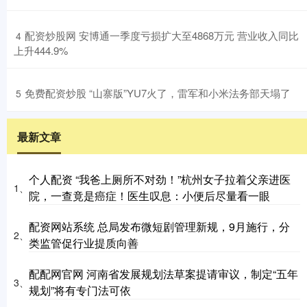
​配资炒股网 安博通一季度亏损扩大至4868万元 营业收入同比
4
上升444.9%
​免费配资炒股 “山寨版”YU7火了，雷军和小米法务部天塌了
5
最新文章
个人配资 “我爸上厕所不对劲！”杭州女子拉着父亲进医
1、
院，一查竟是癌症！医生叹息：小便后尽量看一眼
配资网站系统 总局发布微短剧管理新规，9月施行，分
2、
类监管促行业提质向善
配配网官网 河南省发展规划法草案提请审议，制定“五年
3、
规划”将有专门法可依