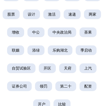
股票
设计
激活
速递
两家
增收
中公
中央政治局
茶果
联姻
添绿
乐购湖北
季启动
自贸试验区
开区
天府
上汽
证券公司
领罚
第二十
配资
开户
比较